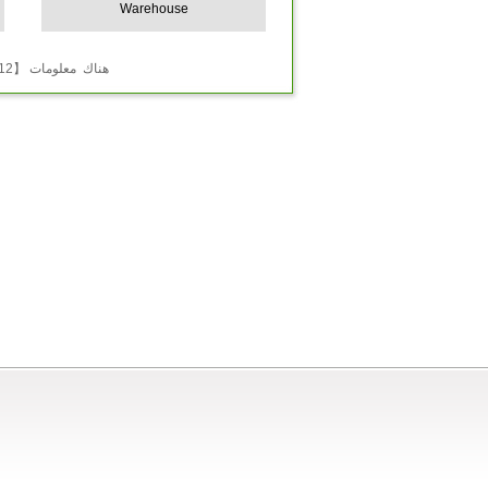
Warehouse
هناك معلومات 【12】 المادة هذه المادة 【1】 الصفحة ， متحد 【1】 الصفحة