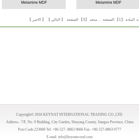
Melamine MDF
Melamine MDF
【 التالي 】
【 الاخير 】
Copyright© 2016 KEYNAT INTERNATIONAL TRADING CO.,LTD.
Address.: 7/F, No. 9 Building, City Garden, Shuyang County, Jiangsu Province, China
Post Code:223600 Tel: +86-527- 8863 0666 Fax: +86-527-8863 0777
E-mail: info@keynatwood.com