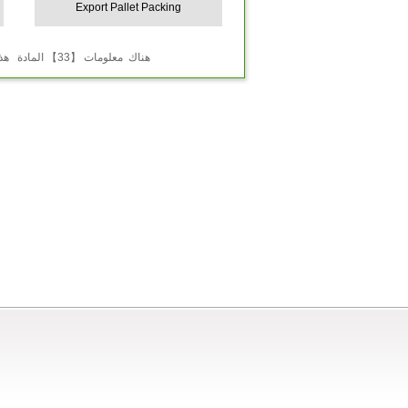
Export Pallet Packing
هناك معلومات 【33】 المادة هذه المادة 【1】 الصفحة ， متحد 【3】 الصفحة