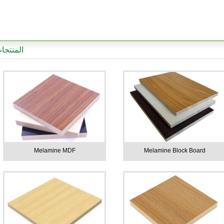
المنتجا
Melamine MDF
Melamine Block Board